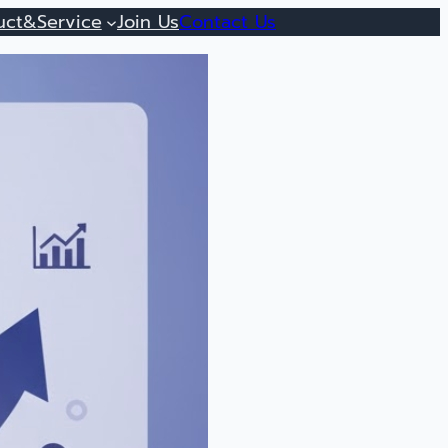
uct&Service
Join Us
Contact Us