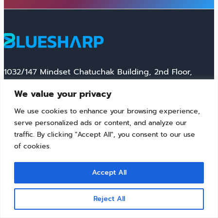
1032/147 Mindset Chatuchak Building, 2nd Floor,
Room 203, Soi Ruamsirimit, Phahon Yothin Road,
We value your privacy
Chomphon, Chatuchak, Bangkok 10900
We use cookies to enhance your browsing experience,
serve personalized ads or content, and analyze our
Facebook
traffic. By clicking "Accept All", you consent to our use
of cookies.
Contact
Solutions
Company
Accept All
C-THRU
Contact Us
FLOW2FIRE
Privacy
Reject All
support@bluesharp.co.th
LINKFLO
Policy
Ubuntu Pro