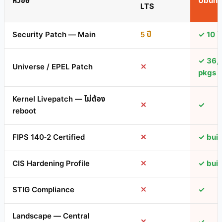
หัวข้อ
Ubunt
LTS
Security Patch — Main
5 ปี
✓ 10 ปี
✓ 36,
Universe / EPEL Patch
✕
pkgs
Kernel Livepatch — ไม่ต้อง
✕
✓
reboot
FIPS 140-2 Certified
✕
✓ built
CIS Hardening Profile
✕
✓ built
STIG Compliance
✕
✓
Landscape — Central