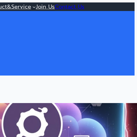
uct&Service
Join Us
Contact Us