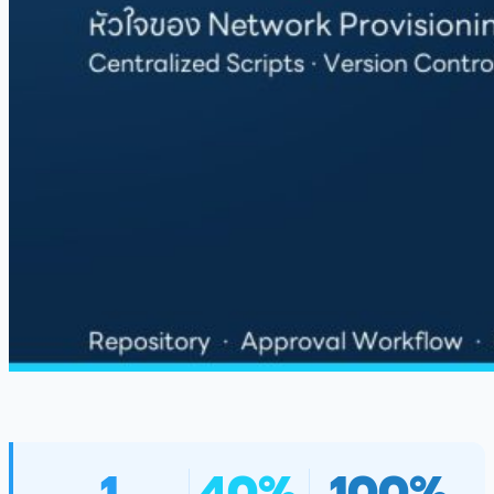
1
40%
100%