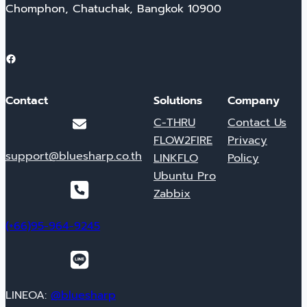
Chomphon, Chatuchak, Bangkok 10900
Facebook
Contact
Solutions
Company
C-THRU
Contact Us
FLOW2FIRE
Privacy
support@bluesharp.co.th
LINKFLO
Policy
Ubuntu Pro
Zabbix
(+66)95-964-9245
LINEOA:
@bluesharp