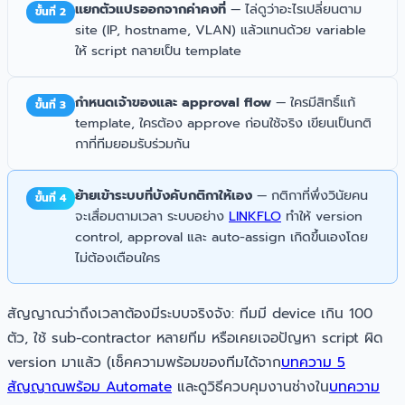
แยกตัวแปรออกจากค่าคงที่
— ไล่ดูว่าอะไรเปลี่ยนตาม
ขั้นที่ 2
site (IP, hostname, VLAN) แล้วแทนด้วย variable
ให้ script กลายเป็น template
กำหนดเจ้าของและ approval flow
— ใครมีสิทธิ์แก้
ขั้นที่ 3
template, ใครต้อง approve ก่อนใช้จริง เขียนเป็นกติ
กาที่ทีมยอมรับร่วมกัน
ย้ายเข้าระบบที่บังคับกติกาให้เอง
— กติกาที่พึ่งวินัยคน
ขั้นที่ 4
จะเสื่อมตามเวลา ระบบอย่าง
LINKFLO
ทำให้ version
control, approval และ auto-assign เกิดขึ้นเองโดย
ไม่ต้องเตือนใคร
สัญญาณว่าถึงเวลาต้องมีระบบจริงจัง: ทีมมี device เกิน 100
ตัว, ใช้ sub-contractor หลายทีม หรือเคยเจอปัญหา script ผิด
version มาแล้ว (เช็คความพร้อมของทีมได้จาก
บทความ 5
สัญญาณพร้อม Automate
และดูวิธีควบคุมงานช่างใน
บทความ