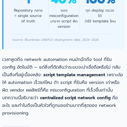
Repository กลาง
ของ
ทุก deploy ตรวจ
= single source
misconfiguration
ได้
of truth
มาจาก script ผิด
ว่าใช้ template ไหน
version
Source: Bluesharp LINKFLO deployment data, 2024–2026
เวลาพูดถึง network automation คนมักนึกถึง tool ที่รัน
config อัตโนมัติ — แต่สิ่งที่ตัดสินว่าระบบจะน่าเชื่อถือหรือไม่ กลับ
เป็นสิ่งที่อยู่เบื้องหลัง:
script template management
เพราะต่อ
ให้ automation เร็วแค่ไหน ถ้า script ที่รันคือ version เก่าหรือ
ผิด vendor ผลลัพธ์ก็คือ misconfiguration ที่เร็วขึ้นเท่านั้น
บทความนี้อธิบายว่า
centralized script network config
คือ
อะไร และทำไมถึงเป็นหัวใจที่ถูกมองข้ามมากที่สุดของ network
provisioning