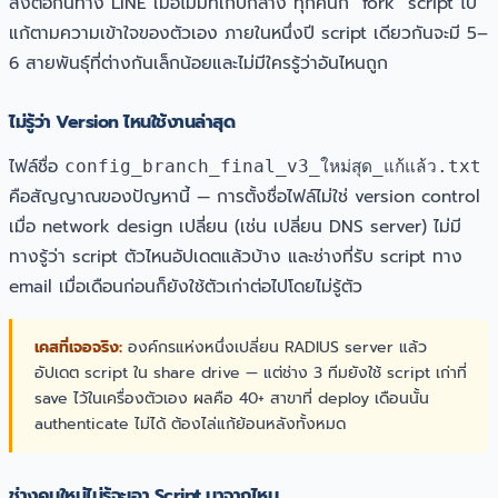
ส่งต่อกันทาง LINE เมื่อไม่มีที่เก็บกลาง ทุกคนก็ “fork” script ไป
แก้ตามความเข้าใจของตัวเอง ภายในหนึ่งปี script เดียวกันจะมี 5–
6 สายพันธุ์ที่ต่างกันเล็กน้อยและไม่มีใครรู้ว่าอันไหนถูก
ไม่รู้ว่า Version ไหนใช้งานล่าสุด
ไฟล์ชื่อ
config_branch_final_v3_ใหม่สุด_แก้แล้ว.txt
คือสัญญาณของปัญหานี้ — การตั้งชื่อไฟล์ไม่ใช่ version control
เมื่อ network design เปลี่ยน (เช่น เปลี่ยน DNS server) ไม่มี
ทางรู้ว่า script ตัวไหนอัปเดตแล้วบ้าง และช่างที่รับ script ทาง
email เมื่อเดือนก่อนก็ยังใช้ตัวเก่าต่อไปโดยไม่รู้ตัว
เคสที่เจอจริง:
องค์กรแห่งหนึ่งเปลี่ยน RADIUS server แล้ว
อัปเดต script ใน share drive — แต่ช่าง 3 ทีมยังใช้ script เก่าที่
save ไว้ในเครื่องตัวเอง ผลคือ 40+ สาขาที่ deploy เดือนนั้น
authenticate ไม่ได้ ต้องไล่แก้ย้อนหลังทั้งหมด
ช่างคนใหม่ไม่รู้จะเอา Script มาจากไหน